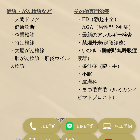
健診・がん検診など
その他専門治療
・人間ドック
・ED（勃起不全）
・健康診断
・AGA（男性型脱毛症）
・企業検診
・最新のアレルギー検査
・特定検診
・禁煙外来(保険診療)
・大腸がん検診
・いびき（睡眠時無呼吸症
・肺がん検診・肝炎ウイル
候群）
ス検診
・多汗症（脇・手）
・不眠
・皮膚科
・まつ毛育毛（ルミガン／
ビマトプロスト）
みつだ内科クリニック
TEL予約
LINE予約
WEB予約
Proudly powered by WordPress
|
Theme: mc-theme by