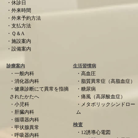
・休診日
・外来時間
・外来予約方法
・支払方法
・Ｑ＆A
・施設案内
・設備案内
診療案内
生活習慣病
・一般内科
・高血圧
・消化器内科
・脂質異常症（高脂血症）
・健康診断にて異常を指摘
・糖尿病
されたかたへ
・痛風（高尿酸血症）
・小児科
・メタボリックシンドロー
・肝臓内科
ム
・循環器内科
検査
・甲状腺異常
・12誘導心電図
・呼吸器内科