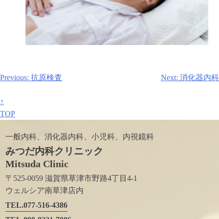
投
Previous:
抗原検査
Next:
消化器内科
稿
ナ
↑
ビ
TOP
ゲ
一般内科、消化器内科、小児科、内視鏡科
ー
みつだ内科クリニック
シ
ョ
Mitsuda Clinic
ン
〒525-0059 滋賀県草津市野路4丁目4-1
ウェルシア南草津店内
TEL.077-516-4386