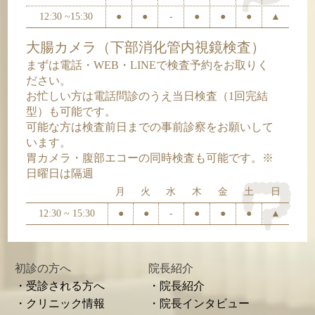
12:30 ~15:30
●
●
-
●
●
●
▲
大腸カメラ（下部消化管内視鏡検査）
まずは電話・WEB・LINEで検査予約をお取りく
ださい。
お忙しい方は電話問診のうえ当日検査（1回完結
型）も可能です。
可能な方は検査前日までの事前診察をお願いして
います。
胃カメラ・腹部エコーの同時検査も可能です。※
日曜日は隔週
月
火
水
木
金
土
日
12:30 ~ 15:30
●
●
-
●
●
●
▲
初診の方へ
院長紹介
・受診される方へ
・院長紹介
・クリニック情報
・院長インタビュー