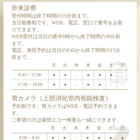
外来診察
受付時間は終了時間の15分前まで。
当日順番制です。WEB、電話、窓口で番号をお取
りできます。
WEB受付は当日の夜中0時から終了時間の30分前
まで。
電話、来院予約は当日の8:45から終了時間の15分
前まで。
月
火
水
木
金
土
日
8:45 ~ 12:00
●
●
-
●
●
●
-
17:00 ~ 19:00
●
●
-
●
●
-
-
胃カメラ（上部消化管内視鏡検査）
予約制です。胃カメラはWEB・電話予約できま
す。
ご希望の方は腹部エコー検査も一緒にできます。
月
火
水
木
金
土
日
8:00 ~ 8:45
●
●
-
●
●
●
▲