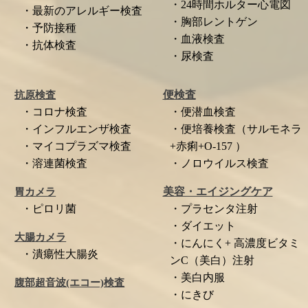
・24時間ホルター心電図
・最新のアレルギー検査
・胸部レントゲン
・予防接種
・血液検査
・抗体検査
・尿検査
便検査
抗原検査
・コロナ検査
・便潜血検査
・インフルエンザ検査
・便培養検査（サルモネラ
・マイコプラズマ検査
+赤痢+O-157 ）
・溶連菌検査
・ノロウイルス検査
美容・エイジングケア
胃カメラ
・ピロリ菌
・プラセンタ注射
・ダイエット
大腸カメラ
・にんにく+ 高濃度ビタミ
・潰瘍性大腸炎
ンC（美白）注射
・美白内服
腹部超音波(エコー)検査
・にきび