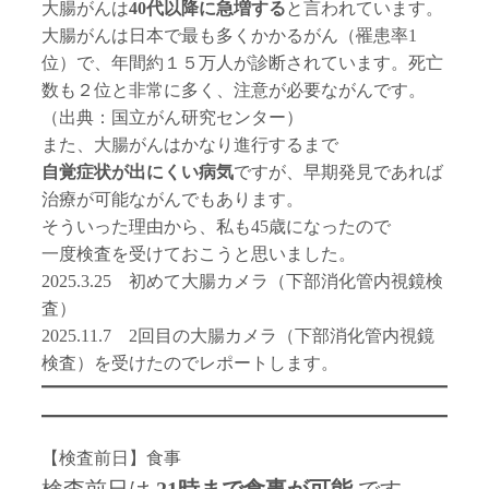
大腸がんは
40代以降に急増する
と言われています。
大腸がんは日本で最も多くかかるがん（罹患率1
位）で、年間約１５万人が診断されています。死亡
数も２位と非常に多く、注意が必要ながんです。
（出典：国立がん研究センター）
また、大腸がんはかなり進行するまで
自覚症状が出にくい病気
ですが、早期発見であれば
治療が可能ながんでもあります。
そういった理由から、私も45歳になったので
一度検査を受けておこうと思いました。
2025.3.25 初めて大腸カメラ（下部消化管内視鏡検
査）
2025.11.7 2回目の大腸カメラ（下部消化管内視鏡
検査）を受けたのでレポートします。
【検査前日】食事
検査前日は
21時まで食事が可能
です。