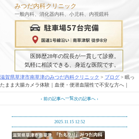
Skip
みつだ内科クリニック
to
一般内科、消化器内科、小児科、内視鏡科
content
医師歴28年の院長が一貫して診療。
気軽に相談できる、身近な医院です。
滋賀県草津市南草津のみつだ内科クリニック
>
ブログ
>
眠っ
たまま大腸カメラ体験｜血便・便潜血陽性で不安な方へ｜
一覧
‹ 前の記事へ
次の記事へ ›
2025.11.15 12:52