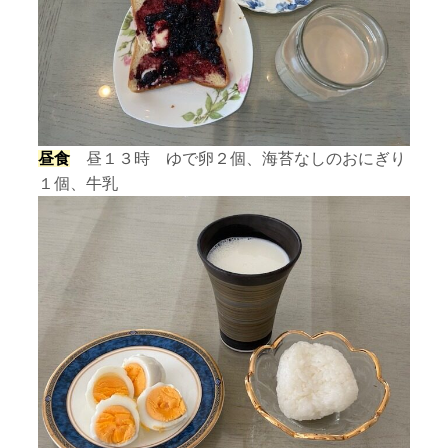
昼食
昼１３時 ゆで卵２個、海苔なしのおにぎり
１個、牛乳