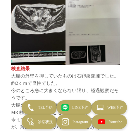
検査結果
大腸の外壁を押していたものは右卵巣嚢腫でした。
約2ｃｍで良性でした。
今のところ急に大きくならない限り、経過観察だそ
うです。
大腸カメラ検査で外壁からの圧迫がわかり、骨盤
TEL予約
LINE予約
WEB予約
MRI検査を受けることもできました。
今まで子宮がん検診は定期的に受診しておりました
診察状況
Instagram
Youtube
が、診断が限られるので、身体に嚢胞がある事や子