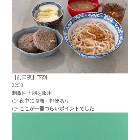
【前日夜】下剤
22:30
刺激性下剤を服用
👉 夜中に腹痛＋排便あり
👉
ここが一番つらいポイントでした